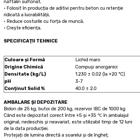
naftalin sulfonat,
• Folosit în producția de aditivi pentru beton cu retenție
ridicată a lucrabilității,
• Reduce costurile cu forța de muncă,
• Crește eficiența.
SPECIFICAȚII TEHNICE
Culoare și Formă
Lichid maro
Origine Chimică
Compuși anorganici
Densitate (kg/L)
1.230 ± 0.02 (la +20 °C)
pH
3-7
Conținut Solid %
40.0 ± 2.0
AMBALARE ȘI DEPOZITARE
Bidon de 25 kg, butoi de 200 kg, rezervor IBC de 1000 kg
Când este depozitat corect între +5 și +35 ℃ în ambalajul
original, nedeschis și neavariat, este utilizabil timp de 12 luni
de la data producției.
Protejați de lumina directă a soarelui și de îngheț.