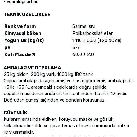
• Verimliliği artırır.
TEKNİK ÖZELLIKLER
Renk ve form
Sarımsı sıvı
Kimyasal köken
Polikarboksilat eter
Yoğunluk (kg/lt)
1,110 ± 0,02 (+20 oC’de)
pH
3-7
Katı Madde %
60,0 ± 2,0
AMBALAJ VE DEPOLAMA
25 kg bidon, 200 kg varil, 1000 kg IBC tank
Orijinal ambalajında açılmamış ve hasar görmemiş ambalajında
+5 ile +35 ℃ arasındaki sıcaklıklarda doğru şekilde
depolanması durumunda üretim tarihinden itibaren 12 aydır.
Doğrudan güneş ışığından ve dondan koruyunuz.
GÜVENLİK
Kullanım sırasında eldiven, koruyucu maske ve gözlük
kullanılmalıdır. Cilde ve göze temas etmesi durumunda bol su
ile yıkanmalıdır.