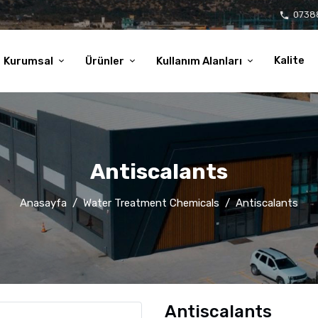
0738
local_phone
Kalite
Kurumsal
Ürünler
Kullanım Alanları
Antiscalants
Anasayfa
Water Treatment Chemicals
Antiscalants
Antiscalants