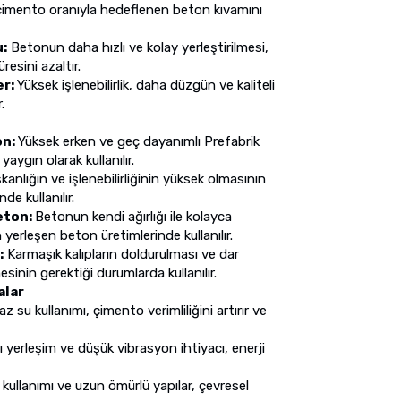
/çimento oranıyla hedeflenen beton kıvamını
u:
Betonun daha hızlı ve kolay yerleştirilmesi,
üresini azaltır.
er:
Yüksek işlenebilirlik, daha düzgün ve kaliteli
.
on:
Yüksek erken ve geç dayanımlı Prefabrik
aygın olarak kullanılır.
kanlığın ve işlenebilirliğinin yüksek olmasının
de kullanılır.
eton:
Betonun kendi ağırlığı ile kolayca
erleşen beton üretimlerinde kullanılır.
:
Karmaşık kalıpların doldurulması ve dar
sinin gerektiği durumlarda kullanılır.
alar
 su kullanımı, çimento verimliliğini artırır ve
 yerleşim ve düşük vibrasyon ihtiyacı, enerji
 kullanımı ve uzun ömürlü yapılar, çevresel