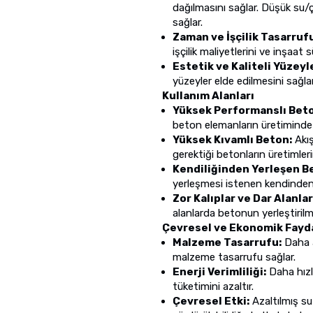
dağılmasını sağlar. Düşük su
sağlar.
Zaman ve İşçilik Tasarruf
işçilik maliyetlerini ve inşaat s
Estetik ve Kaliteli Yüzeyl
yüzeyler elde edilmesini sağlar
Kullanım Alanları
Yüksek Performanslı Bet
beton elemanların üretiminde y
Yüksek Kıvamlı Beton:
Akış
gerektiği betonların üretimlerin
Kendiliğinden Yerleşen B
yerleşmesi istenen kendinden y
Zor Kalıplar ve Dar Alanlar
alanlarda betonun yerleştirilme
Çevresel ve Ekonomik Fayd
Malzeme Tasarrufu:
Daha az
malzeme tasarrufu sağlar.
Enerji Verimliliği:
Daha hızlı
tüketimini azaltır.
Çevresel Etki:
Azaltılmış su