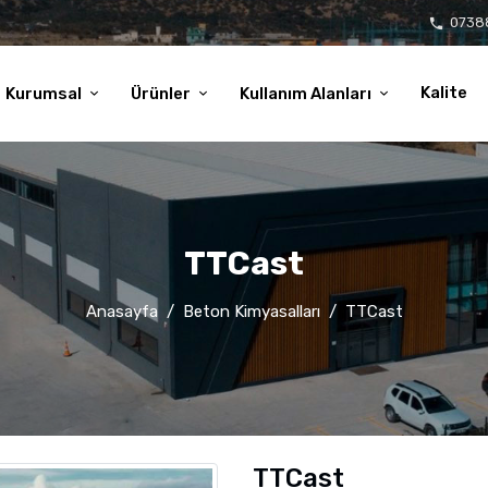
0738
local_phone
Kalite
Kurumsal
Ürünler
Kullanım Alanları
TTCast
Anasayfa
Beton Kimyasalları
TTCast
TTCast