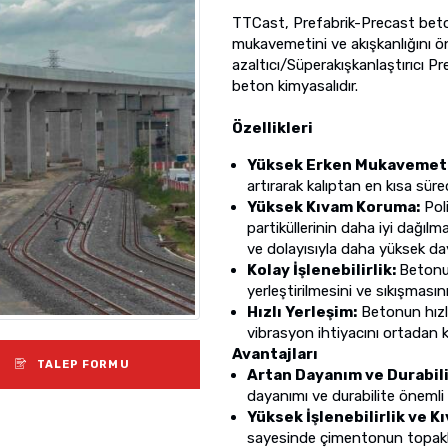
TTCast, Prefabrik-Precast beto
mukavemetini ve akışkanlığını ö
azaltıcı/Süperakışkanlaştırıcı Pre
beton kimyasalıdır.
Özellikleri
Yüksek Erken Mukavemet
artırarak kalıptan en kısa süre
Yüksek Kıvam Koruma:
Poli
partiküllerinin daha iyi dağıl
ve dolayısıyla daha yüksek da
Kolay İşlenebilirlik:
Betonun
yerleştirilmesini ve sıkışmasını
Hızlı Yerleşim:
Betonun hızlı
vibrasyon ihtiyacını ortadan ka
Avantajları
TALEP FORMU
Artan Dayanım ve Durabil
dayanımı ve durabilite önemli 
Yüksek İşlenebilirlik ve 
sayesinde çimentonun topak