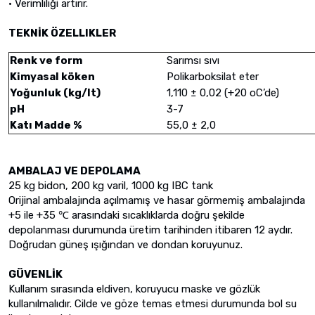
• Verimliliği artırır.
TEKNİK ÖZELLIKLER
Renk ve form
Sarımsı sıvı
Kimyasal köken
Polikarboksilat eter
Yoğunluk (kg/lt)
1,110 ± 0,02 (+20 oC’de)
pH
3-7
Katı Madde %
55,0 ± 2,0
AMBALAJ VE DEPOLAMA
25 kg bidon, 200 kg varil, 1000 kg IBC tank
Orijinal ambalajında açılmamış ve hasar görmemiş ambalajında
+5 ile +35 ℃ arasındaki sıcaklıklarda doğru şekilde
depolanması durumunda üretim tarihinden itibaren 12 aydır.
Doğrudan güneş ışığından ve dondan koruyunuz.
GÜVENLİK
Kullanım sırasında eldiven, koruyucu maske ve gözlük
kullanılmalıdır. Cilde ve göze temas etmesi durumunda bol su